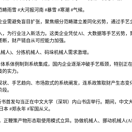
 #大河报河南 #暴雪 #寒潮 #气候。
业需避免盲目扩张，聚焦细分范畴建立差同化劣势，通过手艺
为行业注入新活力。这类企业凭仗AI、大数据等手艺劣势，聚
垄断，财产链自从可控能力加强。
械人)、分拣机械人、码垛机械人需求激增。
体系体例制到系统集成，国内企业逐渐冲破手艺瓶颈，特别正在
技的实力。
状、手艺趋向、市场款式的系统阐发，连系政策取财产生态变化
阶段。
新书首发勾当正在中文大学（深圳）内山书店举行。期间，中文
本 #郑永年 #军国从义。
正鞭策产物形态取使用模式立异。协做机械人、挪动机械人(AM