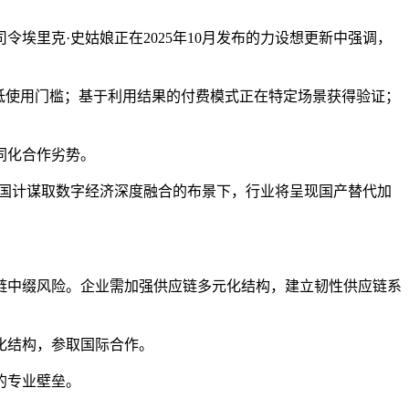
里克·史姑娘正在2025年10月发布的力设想更新中强调，
降低使用门槛；基于利用结果的付费模式正在特定场景获得验证；
同化合作劣势。
强国计谋取数字经济深度融合的布景下，行业将呈现国产替代加
中缀风险。企业需加强供应链多元化结构，建立韧性供应链系
化结构，参取国际合作。
的专业壁垒。