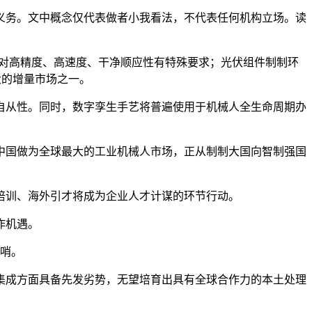
务。文中概念仅代表做者小我看法，不代表任何机构立场。读
)对高精度、高速度、干净顺应性有特殊要求；光伏组件制制环
大的增量市场之一。
从性。同时，数字孪生手艺将普遍使用于机械人全生命周期办
国做为全球最大的工业机械人市场，正从制制大国向智制强国
训、海外引才将成为企业人才计谋的环节行动。
作机遇。
放哨。
成方面具备先发劣势，无望培育出具有全球合作力的本土处理