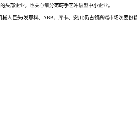
的头部企业，也关心细分范畴手艺冲破型中小企业。
人巨头(发那科、ABB、库卡、安川)仍占领高端市场次要份