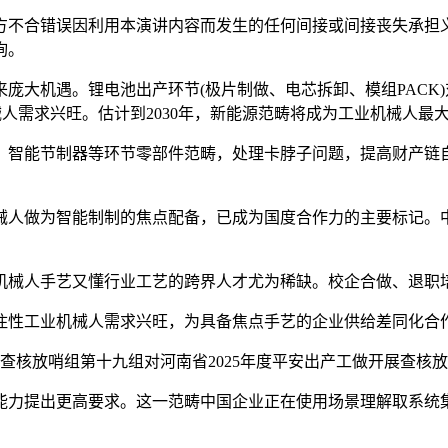
不合错误因利用本演讲内容而发生的任何间接或间接丧失承担义
询。
大机遇。锂电池出产环节(极片制做、电芯拆卸、模组PACK
械人需求兴旺。估计到2030年，新能源范畴将成为工业机械人最
智能节制器等环节零部件范畴，处理卡脖子问题，提高财产链自
人做为智能制制的焦点配备，已成为国度合作力的主要标记。中
械人手艺又懂行业工艺的跨界人才尤为稀缺。校企合做、退职培
性工业机械人需求兴旺，为具备焦点手艺的企业供给差同化合
查核放哨组第十九组对河南省2025年度平安出产工做开展查核
力提出更高要求。这一范畴中国企业正在使用场景理解取系统集