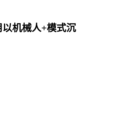
以机械人+模式沉