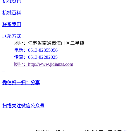
机械资讯
机械百科
联系我们
联系方式
地址：江苏省南通市海门区三星镇
电话：0513-82355056
传真：0513-82282025
网址：http://www.jidianzs.com
微信扫一扫：分享
扫描关注微信公众号