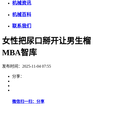
机械资讯
机械百科
联系我们
女性把尿口掰开让男生榴
MBA智库
发布时间：2025-11-04 07:55
分享：
微信扫一扫：分享