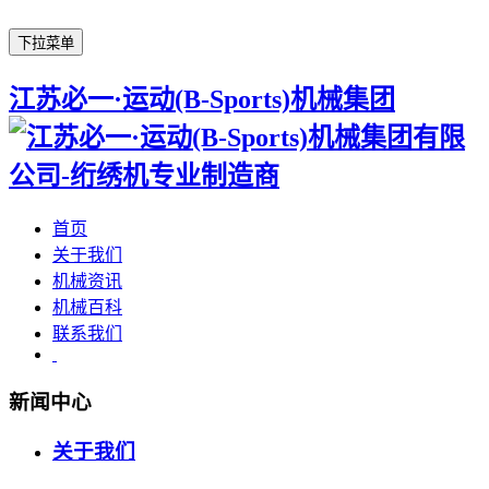
下拉菜单
江苏必一·运动(B-Sports)机械集团
首页
关于我们
机械资讯
机械百科
联系我们
新闻中心
关于我们