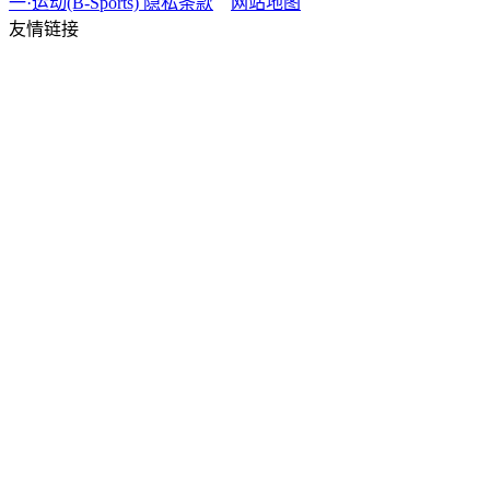
一·运动(B-Sports)
隐私条款
网站地图
友情链接